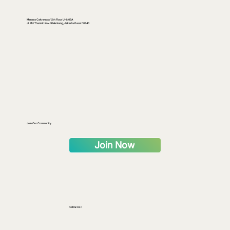
Menara Cakrawala 12th Floor Unit 05A
Jl. MH Thamrin Kav. 9 Menteng, Jakarta Pusat 10340
The Hidden Cost of Redenomination: Lessons
from Other Countries
Join Our Community
Join Now
Follow Us :