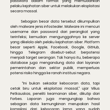
password dalam format yang memudahkan 
pelaku kejahatan siber untuk melakukan eksploitasi 
secara massal.
	Sebagian besar data tersebut dikumpulkan 
oleh malware jenis infostealer. Malware ini mencuri 
username dan password dari perangkat yang 
terinfeksi, kemudian mengunggahnya ke server 
yang dikelola oleh pelaku kejahatan siber. Platform 
besar seperti Apple, Facebook, Google, GitHub, 
hingga Telegram disebut-sebut berpotensi 
menjadi target serangan. Tak hanya itu, beberapa 
database juga mengandung data dari layanan 
pemerintahan dan sektor publik, memperluas 
potensi risiko hingga ke ranah institusi negara.
	“Ini bukan sekadar kebocoran data, tapi 
cetak biru untuk eksploitasi massal,” ujar Vilius 
Petkauskas, peneliti keamanan siber, dikutip dari 
Forbes. Laporan juga mengungkap bahwa 
sebagian data kemungkinan merupakan hasil 
kompilasi dari kebocoran lama yang sudah 