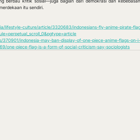
 berbau kritik sosial—juga bagian dari demokrasi dan kebebasan 
emerdekaan itu sendiri.
lifestyle-culture/article/3320683/indonesians-fly-anime-pirate-fla
e=perpetual_scroll_0&pgtype=article
s/370901/indonesia-may-ban-display-of-one-piece-anime-flags-on-i
9/one-piece-flag-is-a-form-of-social-criticism-say-sociologists