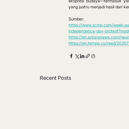
ekspresi budaya—termasuk yang
yang justru menjadi hasil dari k
Sumber:
https://www.scmp.com/week-asia/
independence-day-protest?modul
https://en.antaranews.com/new
https://en.tempo.co/read/203576
Recent Posts