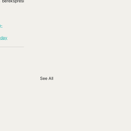
berekspresi 
g-
-day
See All