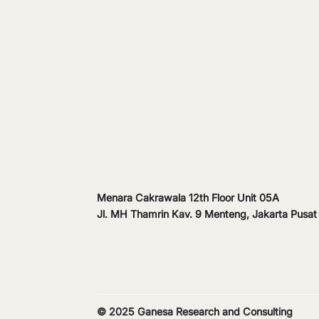
Menara Cakrawala 12th Floor Unit 05A
New Year, New Me? How to
Jl. MH Thamrin Kav. 9 Menteng, Jakarta Pusa
Go from All Talk to Real
Action
© 2025 Ganesa Research and Consulting