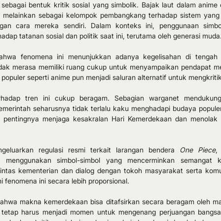
 sebagai bentuk kritik sosial yang simbolik. Bajak laut dalam anime
, melainkan sebagai kelompok pembangkang terhadap sistem yang 
an cara mereka sendiri. Dalam konteks ini, penggunaan simbol
p tatanan sosial dan politik saat ini, terutama oleh generasi muda
ahwa fenomena ini menunjukkan adanya kegelisahan di tengah 
dak merasa memiliki ruang cukup untuk menyampaikan pendapat me
 populer seperti anime pun menjadi saluran alternatif untuk mengkrit
erhadap tren ini cukup beragam. Sebagian warganet mendukung
merintah seharusnya tidak terlalu kaku menghadapi budaya populer
n pentingnya menjaga kesakralan Hari Kemerdekaan dan menolak s
geluarkan regulasi resmi terkait larangan bendera 
One Piece
,
 menggunakan simbol-simbol yang mencerminkan semangat k
lintas kementerian dan dialog dengan tokoh masyarakat serta komun
fenomena ini secara lebih proporsional.
ahwa makna kemerdekaan bisa ditafsirkan secara beragam oleh mas
 tetap harus menjadi momen untuk mengenang perjuangan bangsa. Di