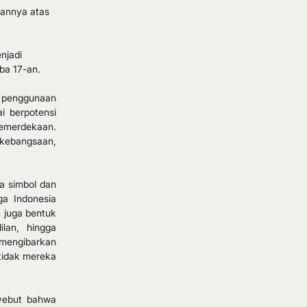
annya atas 
njadi 
ba 17-an.
 penggunaan 
 berpotensi 
emerdekaan. 
kebangsaan, 
a simbol dan 
a Indonesia 
juga bentuk 
lan, hingga 
mengibarkan 
tidak mereka 
yebut bahwa 