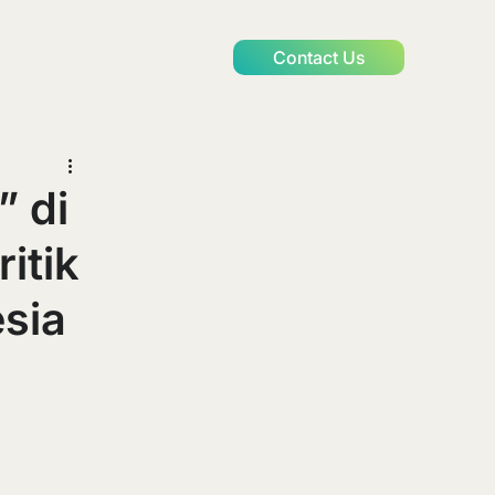
Contact Us
” di
itik
esia