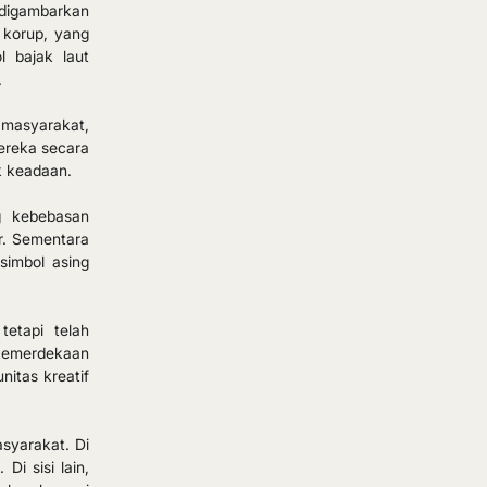
 digambarkan 
korup, yang 
 bajak laut 
.
masyarakat, 
reka secara 
ik keadaan.
 kebebasan 
. Sementara 
imbol asing 
 tetapi telah 
emerdekaan 
itas kreatif 
yarakat. Di 
 sisi lain, 