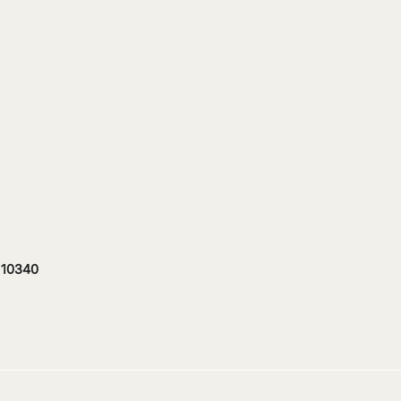
The Hidden Cost of
Fenomena
t 10340
Redenomination: Lessons
Belanja I
from Other Countries
Menipis