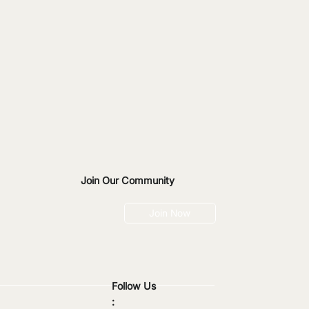
Join Our Community
 Doom Spending:
Join Now
mpulsif, Tabungan
Follow Us
: