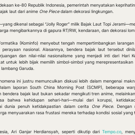
dekaan ke-80 Republik Indonesia, pemerintah menyatakan keprihatin
jak laut dari anime 
One Piece
 dalam dekorasi lingkungan. 
—yang dikenal sebagai “Jolly Roger” milik Bajak Laut Topi Jerami—me
warga mengibarkannya di gapura RT/RW, kendaraan, dan dekorasi lom
nformatika (Kominfo) menyebut tengah mempertimbangkan larangan
perayaan nasional. Alasannya, bendera bajak laut tersebut dinilai
angan dan nilai-nilai nasionalisme yang menjadi inti dari Hari K
 untuk lebih bijak memilih simbol-simbol yang merepresentasikan 
n lambang Garuda.
fenomena ini justru memunculkan diskusi lebih dalam mengenai makn
Dalam laporan South China Morning Post (SCMP), beberapa warg
endera bajak laut bukan sekadar mengikuti tren anime, melainkan 
sa bahwa kehidupan sehari-hari—mulai dari korupsi, ketidakadi
i dunia penuh ketidakpastian dalam cerita 
One Piece
. Dengan 
rga menyuarakan rasa frustasi mereka terhadap kondisi sosial yang 
esia, Ari Ganjar Herdiansyah, seperti dikutip dari 
Tempo.co
, men