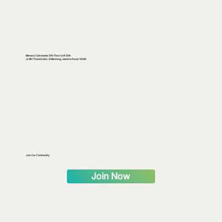
Menara Cakrawala 12th Floor Unit 05A
Jl. MH Thamrin Kav. 9 Menteng, Jakarta Pusat 10340
The Hidden Cost of Redenomination: Lessons
from Other Countries
Join Our Community
Join Now