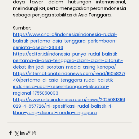
daya tawar dalam hubungan internasional, 
melindungi IKN, serta menegaskan peran Indonesia 
sebagai penjaga stabilitas di Asia Tenggara.
Sumber:
https://www.cna.id/indonesia/indonesia-rudal-
balistik-pertama-asia-tenggara-perlombaan-
senjata-asean-36446
https://editor.id/indonesia-punya-rudal-balistik-
pertama-di-asia-tenggara-diam-diam-ditaruh-
dekat-ikn-jadi-sorotan-media-asing-kenapa/
https://international.sindonews.com/read/1605827/
40/pertama-di-asia-tenggara-rudal-balistik-
indonesia-ubah-keseimbangan-kekuatan-
regional-1755058093
https://www.cnbcindonesia.com/news/20250813161
829-4-657726/ini-spesifikasi-rudal-balistik-ri-
khan-yang-disorot-media-singapura