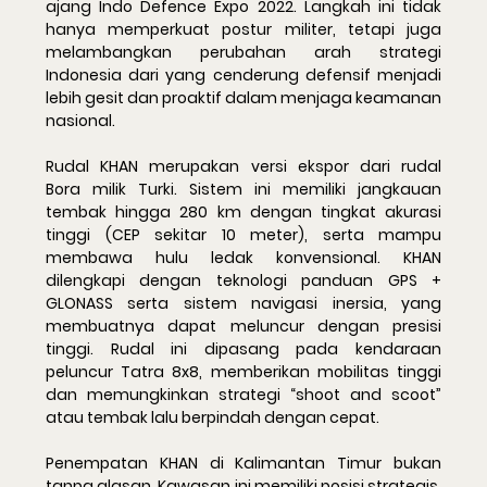
ajang 
Indo Defence Expo 2022
. Langkah ini tidak 
hanya memperkuat postur militer, tetapi juga 
melambangkan perubahan arah strategi 
Indonesia dari yang cenderung defensif menjadi 
lebih gesit dan proaktif dalam menjaga keamanan 
nasional.
Rudal KHAN merupakan versi ekspor dari rudal 
Bora
 milik Turki. Sistem ini memiliki jangkauan 
tembak hingga 280 km dengan tingkat akurasi 
tinggi (CEP sekitar 10 meter), serta mampu 
membawa hulu ledak konvensional. KHAN 
dilengkapi dengan teknologi panduan 
GPS + 
GLONASS
 serta sistem navigasi inersia, yang 
membuatnya dapat meluncur dengan presisi 
tinggi. Rudal ini dipasang pada kendaraan 
peluncur 
Tatra 8x8
, memberikan mobilitas tinggi 
dan memungkinkan strategi “shoot and scoot” 
atau tembak lalu berpindah dengan cepat.
Penempatan KHAN di 
Kalimantan Timur
 bukan 
tanpa alasan. Kawasan ini memiliki posisi strategis, 