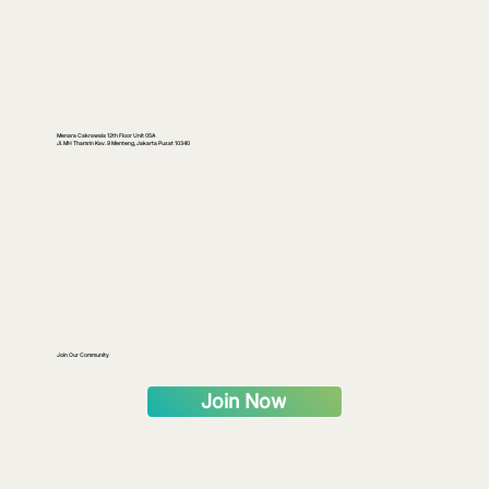
Menara Cakrawala 12th Floor Unit 05A
Jl. MH Thamrin Kav. 9 Menteng, Jakarta Pusat 10340
The Hidden Cost of Redenomination: Lessons
from Other Countries
Join Our Community
Join Now