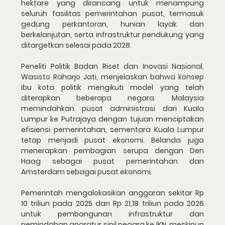
hektare yang dirancang untuk menampung 
seluruh fasilitas pemerintahan pusat, termasuk 
gedung perkantoran, hunian layak dan 
berkelanjutan, serta infrastruktur pendukung yang 
ditargetkan selesai pada 2028.
Peneliti Politik Badan Riset dan Inovasi Nasional, 
Wasisto Raharjo Jati, menjelaskan bahwa konsep 
ibu kota politik mengikuti model yang telah 
diterapkan beberapa negara. Malaysia 
memindahkan pusat administrasi dari Kuala 
Lumpur ke Putrajaya dengan tujuan menciptakan 
efisiensi pemerintahan, sementara Kuala Lumpur 
tetap menjadi pusat ekonomi. Belanda juga 
menerapkan pembagian serupa dengan Den 
Haag sebagai pusat pemerintahan dan 
Amsterdam sebagai pusat ekonomi.
Pemerintah mengalokasikan anggaran sekitar Rp 
10 triliun pada 2025 dan Rp 21,18 triliun pada 2026 
untuk pembangunan infrastruktur dan 
pemindahan aparatur sipil negara ke IKN, meskipun 