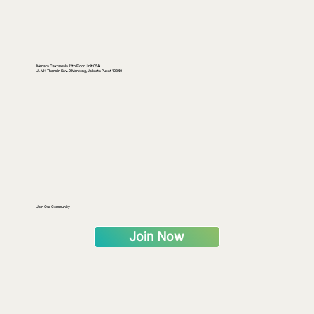
Menara Cakrawala 12th Floor Unit 05A
Jl. MH Thamrin Kav. 9 Menteng, Jakarta Pusat 10340
Join Our Community
Join Now